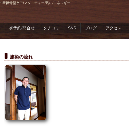
・産後骨盤ケア/マタニティー/気功/エネルギー
れ
御予約/問合せ
クチコミ
SNS
ブログ
アクセス
施術の流れ