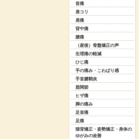
首痛
肩コリ
肩痛
背中痛
腰痛
（産後）骨盤矯正の声
生理痛の軽減
ひじ痛
手の痛み・こわばり感
手首腱鞘炎
股関節
ヒザ痛
脚の痛み
足首痛
足痛
猫背矯正・姿勢矯正・身体の
ゆがみの改善