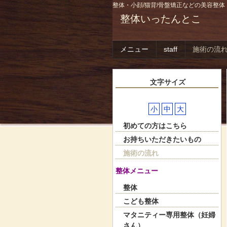
整体・小顔/猫背/骨盤矯正などの美容整体
整体いったんとこ
メニュー
staff
施術の流
文字サイズ
小
中
大
初めての方はこちら
お持ちいただきたいもの
施術の流れ
整体メニュー
整体
こども整体
マタニティー専用整体（妊婦
さん）