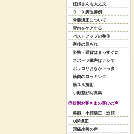
妊婦さんも大丈夫
Ｏ・Ｘ脚改善例
骨盤矯正について
背肉をケアする
バストアップの整体
産後の尿もれ
姿勢・猫背はまっすぐに
スポーツ障害はナシで
ポッコリおなか下っ腹
筋肉のロッキング
筋ユル施術
小顔整顔写真集
症状別お客さまの喜びの声
整顔・小顔矯正・造顔
O脚矯正
頭痛改善の声