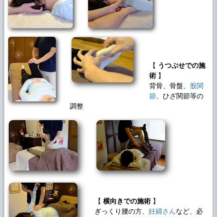
【
うつぶせでの施
術
】
背骨、骨盤、
股関
節
、ひざ関節等の
調整
【
横向きでの施術
】
ぎっくり腰の方、
妊婦さん
など、必