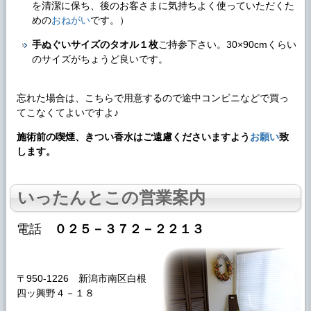
を清潔に保ち、後のお客さまに気持ちよく使っていただくた
めの
おねがい
です。）
手ぬぐいサイズのタオル１枚
ご持参下さい。30×90cmくらい
のサイズがちょうど良いです。
忘れた場合は、こちらで用意するので途中コンビニなどで買っ
てこなくてよいですよ♪
施術前の喫煙、きつい香水はご遠慮くださいますよう
お願い
致
します。
いったんとこの営業案内
電話
０２５－３７２－２２１３
〒950-1226 新潟市南区白根
四ッ興野４－１８