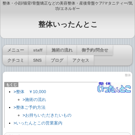
整体・小顔/猫背/骨盤矯正などの美容整体・産後骨盤ケア/マタニティー/気
功/エネルギー
整体いったんとこ
メニュー
staff
施術の流れ
御予約/問合せ
クチコミ
SNS
ブログ
アクセス
整体
整体 ￥10,000
施術の流れ
整体ご予約方法
お持ちいただきたいもの
いったんとこの営業案内