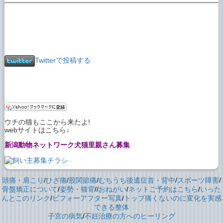
Twitterで投稿する
ウチの猫もここから来たよ!
webサイトはこちら↓
新潟動物ネットワーク犬猫里親さん募集
頭痛・肩こり
/
ひざ痛
/
股関節痛
/
むちうち後遺症首・背中
/
スポーツ障害
/
骨盤矯正について
/
姿勢・猫背
//
おねがい
/
ネットご予約はこちら
/
いった
んとこのリンク
/
ビフォーアフター写真
/
トップ
痛くないのに変化を実感
できる整体
子宮の病気
/
不妊治療の方へのヒーリング