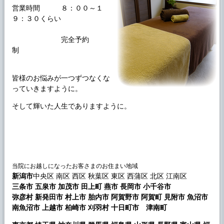
営業時間 ８：００～１
９：３０くらい
完全予約
制
皆様のお悩みが一つずつなくな
っていきますように。
そして輝いた人生でありますように。
当院にお越しになったお客さまのお住まい地域
新潟市
中央区 南区 西区 秋葉区 東区 西蒲区 北区 江南区
三条市 五泉市 加茂市 田上町 燕市 長岡市 小千谷市
弥彦村 新発田市 村上市 胎内市 阿賀野市 阿賀町 見附市 魚沼市
南魚沼市 上越市 柏崎市 刈羽村 十日町市 津南町