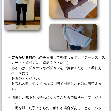
柔らかい素材
のものを着用して整体します。（ジーンズ・ス
カート・短パンはご遠慮ください。）
あるいは、
ジャージやパジャマ
をご持参くださって着替えス
ペースにて
お着替えください。
お忘れの時、必要であれば当院で用意した衣類に着替えま
す。
洗濯した
靴下
をお持ちになってこちらで履き替えてくださ
い。
（足を触った手でからだに触れる場合があることと、ベッド