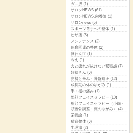
ガニ股 (1)
サロンNEWS (61)
サロンNEWS,栄養論 (1)
サロンnews (5)
スポーツ選手への整体 (1)
ヒザ痛 (5)
メンテナンス (2)
保育園児の整体 (1)
側わん症 (1)
冷え (1)
力と疲れが抜けない緊張感 (7)
妊婦さん (3)
姿勢と歪み・骨盤矯正 (12)
成長期の体のゆがみ (1)
手・指の痛み (1)
整顔フェイスセラピー (10)
整顔フェイスセラピー（小顔・
頭蓋骨調整・顔のゆがみ） (4)
栄養論 (1)
猫背整体 (3)
生理痛 (2)