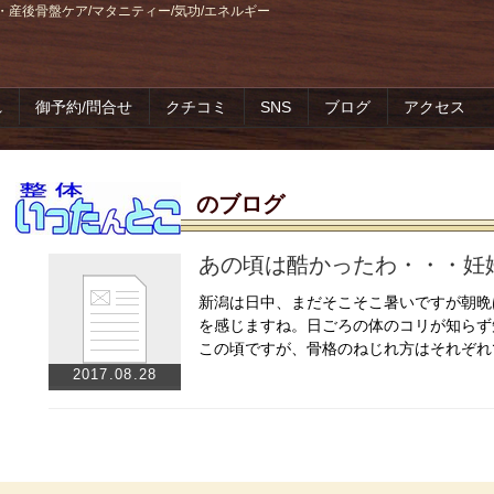
・産後骨盤ケア/マタニティー/気功/エネルギー
れ
御予約/問合せ
クチコミ
SNS
ブログ
アクセス
のブログ
あの頃は酷かったわ・・・妊
新潟は日中、まだそこそこ暑いですが朝晩
を感じますね。日ごろの体のコリが知らず
この頃ですが、骨格のねじれ方はそれぞれ
2017.08.28