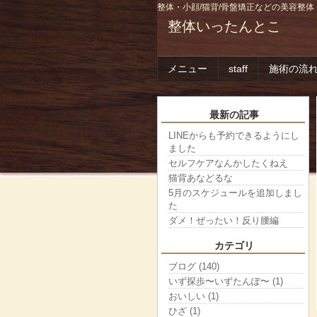
整体・小顔/猫背/骨盤矯正などの美容整体
整体いったんとこ
メニュー
staff
施術の流
最新の記事
LINEからも予約できるようにし
ました
セルフケアなんかしたくねえ
猫背あなどるな
5月のスケジュールを追加しまし
た
ダメ！ぜったい！反り腰編
カテゴリ
ブログ (140)
いず探歩〜いずたんぽ〜 (1)
おいしい (1)
ひざ (1)