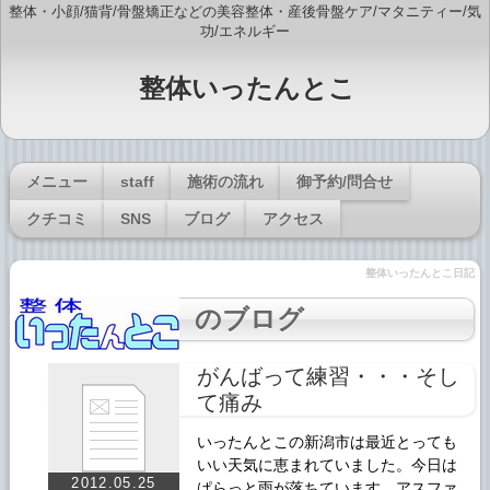
整体・小顔/猫背/骨盤矯正などの美容整体・産後骨盤ケア/マタニティー/気
功/エネルギー
整体いったんとこ
メニュー
staff
施術の流れ
御予約/問合せ
クチコミ
SNS
ブログ
アクセス
整体いったんとこ日記
のブログ
がんばって練習・・・そし
て痛み
いったんとこの新潟市は最近とっても
いい天気に恵まれていました。今日は
2012.05.25
ぱらっと雨が落ちています。アスファ