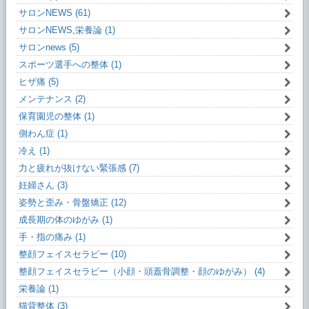
サロンNEWS (61)
サロンNEWS,栄養論 (1)
サロンnews (5)
スポーツ選手への整体 (1)
ヒザ痛 (5)
メンテナンス (2)
保育園児の整体 (1)
側わん症 (1)
冷え (1)
力と疲れが抜けない緊張感 (7)
妊婦さん (3)
姿勢と歪み・骨盤矯正 (12)
成長期の体のゆがみ (1)
手・指の痛み (1)
整顔フェイスセラピー (10)
整顔フェイスセラピー（小顔・頭蓋骨調整・顔のゆがみ） (4)
栄養論 (1)
猫背整体 (3)