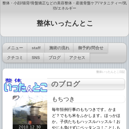
整体・小顔/猫背/骨盤矯正などの美容整体・産後骨盤ケア/マタニティー/気
功/エネルギー
整体いったんとこ
メニュー
staff
施術の流れ
御予約/問合せ
クチコミ
SNS
ブログ
アクセス
整体いったんとこ日記
のブログ
もちつき
毎年恒例行事のもちつきです。かま
ど？でもち米をふかします。ほっかほ
か。子供たちもハッスルハッスル！お
2010.12.30
やじも負けずにペッタンコ！ことしも