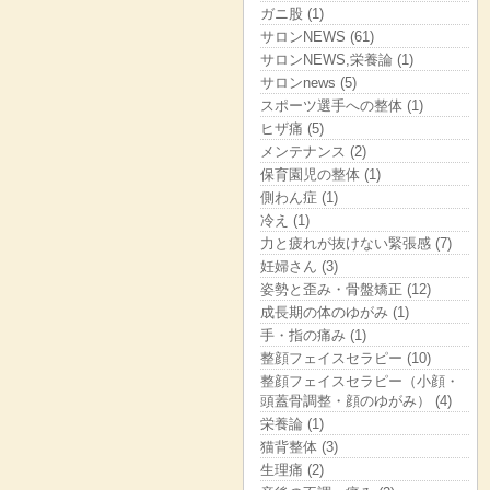
ガニ股 (1)
サロンNEWS (61)
サロンNEWS,栄養論 (1)
サロンnews (5)
スポーツ選手への整体 (1)
ヒザ痛 (5)
メンテナンス (2)
保育園児の整体 (1)
側わん症 (1)
冷え (1)
力と疲れが抜けない緊張感 (7)
妊婦さん (3)
姿勢と歪み・骨盤矯正 (12)
成長期の体のゆがみ (1)
手・指の痛み (1)
整顔フェイスセラピー (10)
整顔フェイスセラピー（小顔・
頭蓋骨調整・顔のゆがみ） (4)
栄養論 (1)
猫背整体 (3)
生理痛 (2)