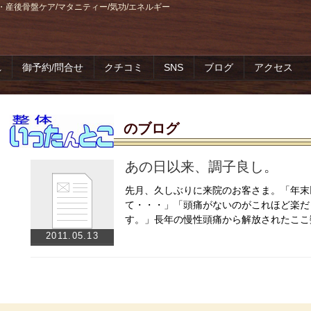
・産後骨盤ケア/マタニティー/気功/エネルギー
れ
御予約/問合せ
クチコミ
SNS
ブログ
アクセス
のブログ
あの日以来、調子良し。
先月、久しぶりに来院のお客さま。「年末
て・・・」「頭痛がないのがこれほど楽だ
す。」長年の慢性頭痛から解放されたここ
2011.05.13