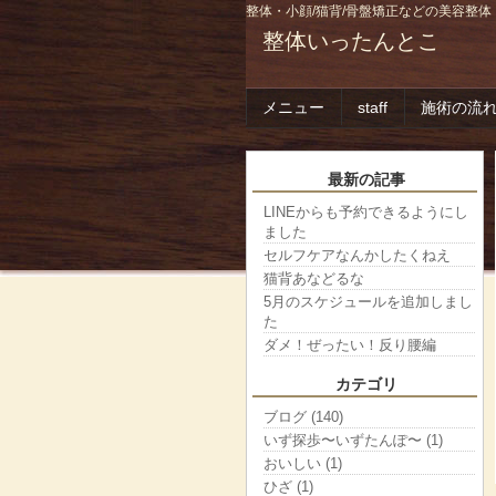
整体・小顔/猫背/骨盤矯正などの美容整体
整体いったんとこ
メニュー
staff
施術の流
最新の記事
LINEからも予約できるようにし
ました
セルフケアなんかしたくねえ
猫背あなどるな
5月のスケジュールを追加しまし
た
ダメ！ぜったい！反り腰編
カテゴリ
ブログ (140)
いず探歩〜いずたんぽ〜 (1)
おいしい (1)
ひざ (1)