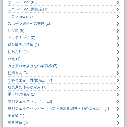
サロンNEWS (61)
サロンNEWS,栄養論 (1)
サロンnews (5)
スポーツ選手への整体 (1)
ヒザ痛 (5)
メンテナンス (2)
保育園児の整体 (1)
側わん症 (1)
冷え (1)
力と疲れが抜けない緊張感 (7)
妊婦さん (3)
姿勢と歪み・骨盤矯正 (12)
成長期の体のゆがみ (1)
手・指の痛み (1)
整顔フェイスセラピー (10)
整顔フェイスセラピー（小顔・頭蓋骨調整・顔のゆがみ） (4)
栄養論 (1)
猫背整体 (3)