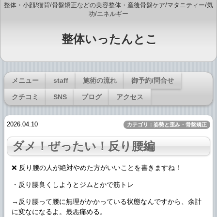
整体・小顔/猫背/骨盤矯正などの美容整体・産後骨盤ケア/マタニティー/気
功/エネルギー
整体いったんとこ
メニュー
staff
施術の流れ
御予約/問合せ
クチコミ
SNS
ブログ
アクセス
2026.04.10
カテゴリ：姿勢と歪み・骨盤矯正
ダメ！ぜったい！反り腰編
❌ 反り腰の人が絶対やめた方がいいことを書きますね！
・反り腰良くしようとジムとかで筋トレ
→反り腰って腰に無理がかかっている状態なんですから、余計
に変なになるよ。最悪痛める。