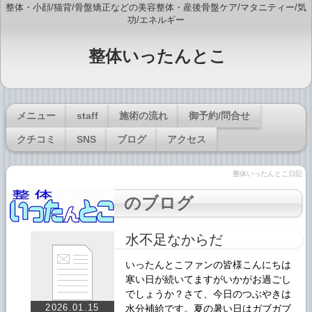
整体・小顔/猫背/骨盤矯正などの美容整体・産後骨盤ケア/マタニティー/気
功/エネルギー
整体いったんとこ
メニュー
staff
施術の流れ
御予約/問合せ
クチコミ
SNS
ブログ
アクセス
整体いったんとこ日記
のブログ
水不足なからだ
いったんとこファンの皆様こんにちは
寒い日が続いてますがいかがお過ごし
でしょうか？さて、今日のつぶやきは
2026.01.15
水分補給です。夏の暑い日はガブガブ