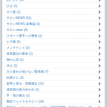
ひざ (1)
ガニ股 (1)
サロンNEWS (61)
サロンNEWS,栄養論 (1)
サロンnews (5)
スポーツ選手への整体 (1)
ヒザ痛 (5)
メンテナンス (2)
保育園児の整体 (1)
側わん症 (1)
冷え (1)
力と疲れが抜けない緊張感 (7)
妊婦さん (3)
姿勢と歪み・骨盤矯正 (12)
成長期の体のゆがみ (1)
手・指の痛み (1)
整顔フェイスセラピー (10)